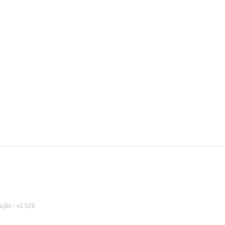
ação
-
v1.526