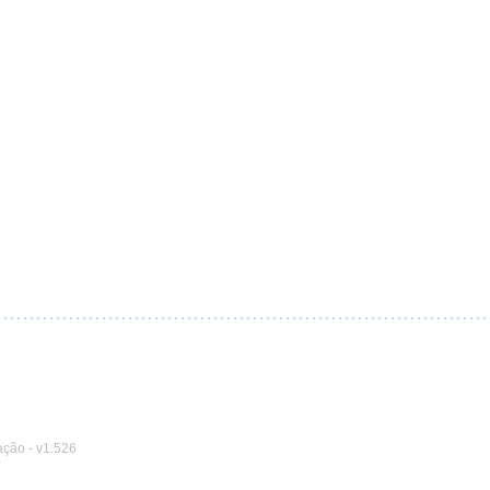
ação
-
v1.526