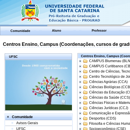
Aluno
Professor
Comunidade
Centros Ensino, Campus (Coordenações, cursos de grad
Centros Ensino, Campus (Coord
UFSC
CAMPUS Blumenau (BLN
CAMPUS Curitibanos (C
Centro de Ciências, Tecn
Centro Tecnológico de Joi
Ciências Agrárias (CCA)
Ciências Biológicas (CCB
Ciências da Educação (
Ciências da Saúde (CCS)
Ciências Físicas e Matem
Ciências Jurídicas (CCJ)
Comunicação e Expressã
Comunidade
Desportos (CDS)
Avisos Gerais
Filosofia e Ciências Hum
UFSC
Socioeconômico (CSE)