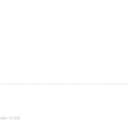
ação
-
v1.526