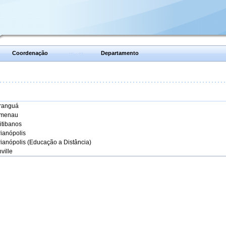
Coordenação
Departamento
aranguá
umenau
itibanos
rianópolis
rianópolis (Educação a Distância)
ville