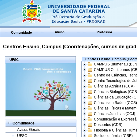
Aluno
Professor
Comunidade
Centros Ensino, Campus (Coordenações, cursos de grad
Centros Ensino, Campus (Coord
UFSC
CAMPUS Blumenau (BLN
CAMPUS Curitibanos (C
Centro de Ciências, Tecn
Centro Tecnológico de Joi
Ciências Agrárias (CCA)
Ciências Biológicas (CCB
Ciências da Educação (
Ciências da Saúde (CCS)
Ciências Físicas e Matem
Ciências Jurídicas (CCJ)
Comunicação e Expressã
Comunidade
Desportos (CDS)
Avisos Gerais
Filosofia e Ciências Hum
UFSC
Socioeconômico (CSE)