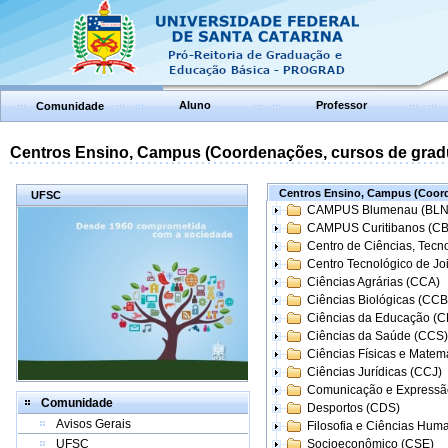
Aluno
Professor
Comunidade
Centros Ensino, Campus (Coordenações, cursos de grad
Centros Ensino, Campus (Coord
UFSC
CAMPUS Blumenau (BLN
CAMPUS Curitibanos (C
Centro de Ciências, Tecn
Centro Tecnológico de Joi
Ciências Agrárias (CCA)
Ciências Biológicas (CCB
Ciências da Educação (
Ciências da Saúde (CCS)
Ciências Físicas e Matem
Ciências Jurídicas (CCJ)
Comunicação e Expressã
Comunidade
Desportos (CDS)
Avisos Gerais
Filosofia e Ciências Hum
UFSC
Socioeconômico (CSE)