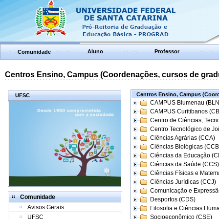
Aluno
Professor
Comunidade
Centros Ensino, Campus (Coordenações, cursos de grad
Centros Ensino, Campus (Coord
UFSC
CAMPUS Blumenau (BLN
CAMPUS Curitibanos (C
Centro de Ciências, Tecn
Centro Tecnológico de Joi
Ciências Agrárias (CCA)
Ciências Biológicas (CCB
Ciências da Educação (
Ciências da Saúde (CCS)
Ciências Físicas e Matem
Ciências Jurídicas (CCJ)
Comunicação e Expressã
Comunidade
Desportos (CDS)
Avisos Gerais
Filosofia e Ciências Hum
UFSC
Socioeconômico (CSE)