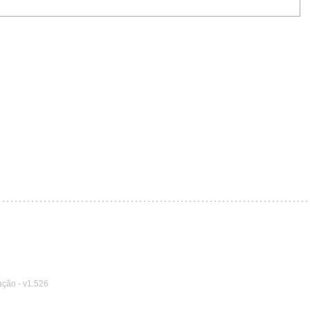
ação
-
v1.526