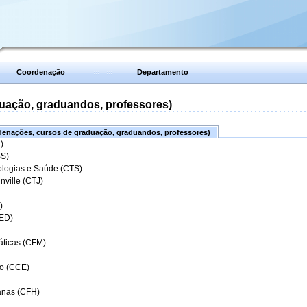
Coordenação
Departamento
uação, graduandos, professores)
enações, cursos de graduação, graduandos, professores)
)
BS)
ologias e Saúde (CTS)
nville (CTJ)
)
CED)
áticas (CFM)
o (CCE)
anas (CFH)