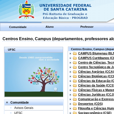
Aluno
Professor
Comunidade
Centros Ensino, Campus (departamentos, professores aloc
Centros Ensino, Campus (depart
UFSC
CAMPUS Blumenau (BL
CAMPUS Curitibanos (C
Centro de Ciências, Tec
Centro Tecnológico de Jo
Ciências Agrárias (CCA)
Ciências Biológicas (CC
Ciências da Educação (
Ciências da Saúde (CCS
Ciências Físicas e Mate
Ciências Jurídicas (CCJ
Comunicação e Express
Comunidade
Desportos (CDS)
Avisos Gerais
Filosofia e Ciências Hu
UFSC
Socioeconômico (CSE)