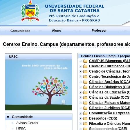
Aluno
Professor
Comunidade
Centros Ensino, Campus (departamentos, professores aloc
Centros Ensino, Campus (depart
UFSC
CAMPUS Blumenau (BL
CAMPUS Curitibanos (C
Centro de Ciências, Tec
Centro Tecnológico de Jo
Ciências Agrárias (CCA)
Ciências Biológicas (CC
Ciências da Educação (
Ciências da Saúde (CCS
Ciências Físicas e Mate
Ciências Jurídicas (CCJ
Comunicação e Express
Comunidade
Desportos (CDS)
Avisos Gerais
Filosofia e Ciências Hu
UFSC
Socioeconômico (CSE)