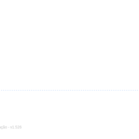
ação
-
v1.526