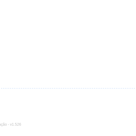
ação
-
v1.526