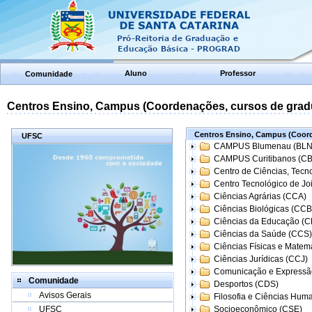
Aluno
Professor
Comunidade
Centros Ensino, Campus (Coordenações, cursos de grad
Centros Ensino, Campus (Coord
UFSC
CAMPUS Blumenau (BLN
CAMPUS Curitibanos (C
Centro de Ciências, Tecn
Centro Tecnológico de Joi
Ciências Agrárias (CCA)
Ciências Biológicas (CCB
Ciências da Educação (
Ciências da Saúde (CCS)
Ciências Físicas e Matem
Ciências Jurídicas (CCJ)
Comunicação e Expressã
Comunidade
Desportos (CDS)
Avisos Gerais
Filosofia e Ciências Hum
UFSC
Socioeconômico (CSE)