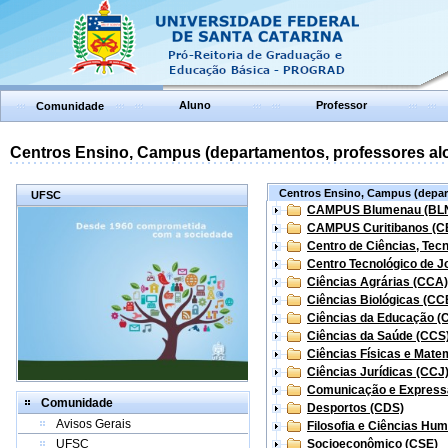
Aluno
Professor
Comunidade
Centros Ensino, Campus (departamentos, professores aloc
Centros Ensino, Campus (depart
UFSC
CAMPUS Blumenau (BL
CAMPUS Curitibanos (C
Centro de Ciências, Tec
Centro Tecnológico de Jo
Ciências Agrárias (CCA)
Ciências Biológicas (CC
Ciências da Educação (
Ciências da Saúde (CCS
Ciências Físicas e Mate
Ciências Jurídicas (CCJ
Comunicação e Express
Comunidade
Desportos (CDS)
Avisos Gerais
Filosofia e Ciências Hu
UFSC
Socioeconômico (CSE)