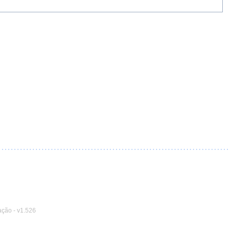
ação
-
v1.526