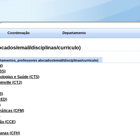
Coordenação
Departamento
ados/email/disciplinas/curriculo)
amentos, professores alocados/email/disciplinas/curriculo)
N)
BS)
nologias e Saúde (CTS)
inville (CTJ)
B)
CED)
)
máticas (CFM)
)
ão (CCE)
manas (CFH)