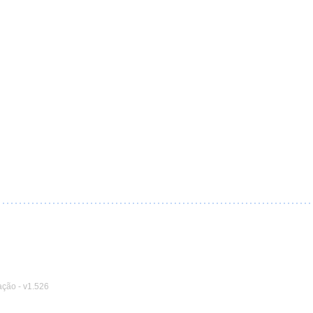
ação
-
v1.526