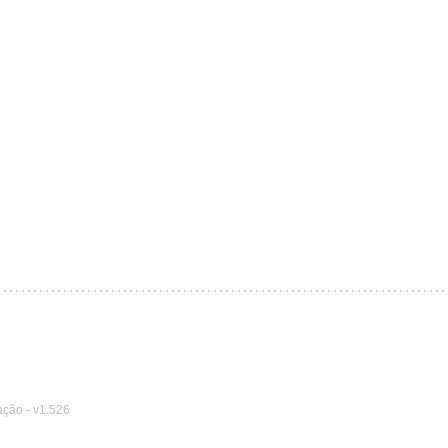
ação
-
v1.526