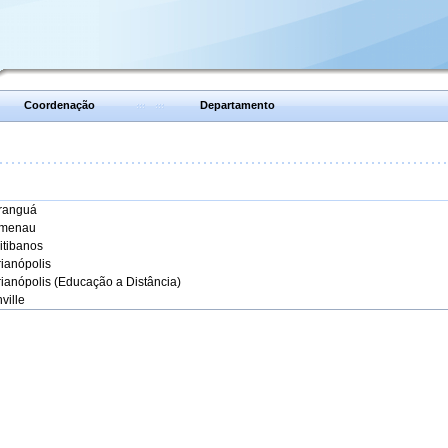
Coordenação
Departamento
aranguá
umenau
itibanos
rianópolis
rianópolis (Educação a Distância)
ville