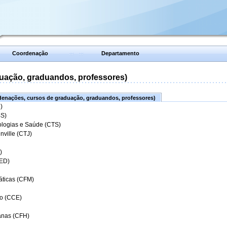
Coordenação
Departamento
uação, graduandos, professores)
enações, cursos de graduação, graduandos, professores)
)
BS)
ologias e Saúde (CTS)
nville (CTJ)
)
CED)
áticas (CFM)
o (CCE)
anas (CFH)