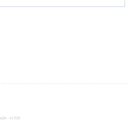
ação
-
v1.526