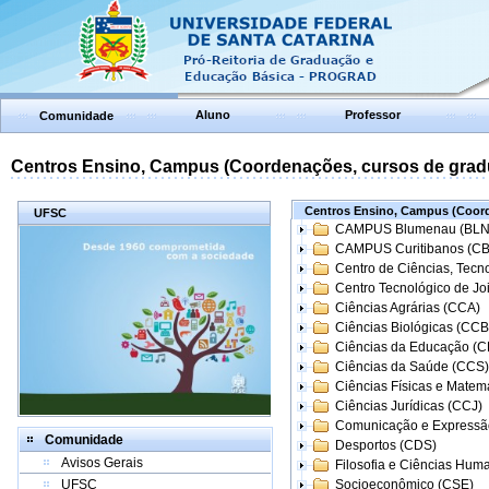
Aluno
Professor
Comunidade
Centros Ensino, Campus (Coordenações, cursos de grad
Centros Ensino, Campus (Coord
UFSC
CAMPUS Blumenau (BLN
CAMPUS Curitibanos (C
Centro de Ciências, Tecn
Centro Tecnológico de Joi
Ciências Agrárias (CCA)
Ciências Biológicas (CCB
Ciências da Educação (
Ciências da Saúde (CCS)
Ciências Físicas e Matem
Ciências Jurídicas (CCJ)
Comunicação e Expressã
Comunidade
Desportos (CDS)
Avisos Gerais
Filosofia e Ciências Hum
UFSC
Socioeconômico (CSE)