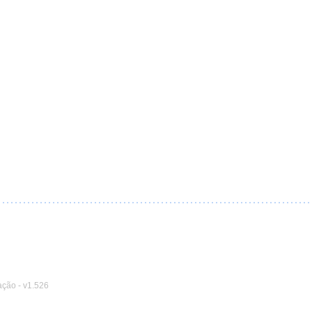
ação
-
v1.526