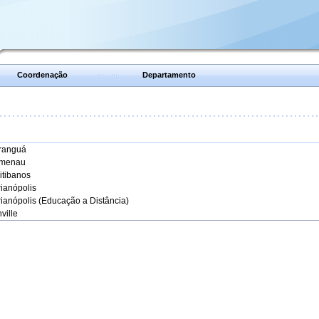
Coordenação
Departamento
aranguá
umenau
itibanos
rianópolis
rianópolis (Educação a Distância)
ville