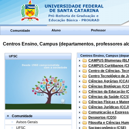
Aluno
Professor
Comunidade
Centros Ensino, Campus (departamentos, professores aloc
Centros Ensino, Campus (depart
UFSC
CAMPUS Blumenau (BL
CAMPUS Curitibanos (C
Centro de Ciências, Tec
Centro Tecnológico de Jo
Ciências Agrárias (CCA)
Ciências Biológicas (CC
Ciências da Educação (
Ciências da Saúde (CCS
Ciências Físicas e Mate
Ciências Jurídicas (CCJ
Comunicação e Express
Comunidade
Desportos (CDS)
Avisos Gerais
Filosofia e Ciências Hu
UFSC
Socioeconômico (CSE)