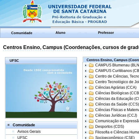
Aluno
Professor
Comunidade
Centros Ensino, Campus (Coordenações, cursos de grad
Centros Ensino, Campus (Coord
UFSC
CAMPUS Blumenau (BLN
CAMPUS Curitibanos (C
Centro de Ciências, Tecn
Centro Tecnológico de Joi
Ciências Agrárias (CCA)
Ciências Biológicas (CCB
Ciências da Educação (
Ciências da Saúde (CCS)
Ciências Físicas e Matem
Ciências Jurídicas (CCJ)
Comunicação e Expressã
Comunidade
Desportos (CDS)
Avisos Gerais
Filosofia e Ciências Hum
UFSC
Socioeconômico (CSE)