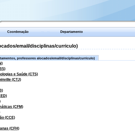
Coordenação
Departamento
ados/email/disciplinas/curriculo)
amentos, professores alocados/email/disciplinas/curriculo)
N)
BS)
nologias e Saúde (CTS)
inville (CTJ)
B)
CED)
)
máticas (CFM)
)
ão (CCE)
manas (CFH)