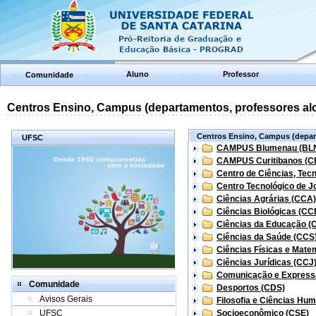
Aluno
Professor
Comunidade
Centros Ensino, Campus (departamentos, professores aloc
Centros Ensino, Campus (depart
UFSC
CAMPUS Blumenau (BL
CAMPUS Curitibanos (C
Centro de Ciências, Tec
Centro Tecnológico de Jo
Ciências Agrárias (CCA)
Ciências Biológicas (CC
Ciências da Educação (
Ciências da Saúde (CCS
Ciências Físicas e Mate
Ciências Jurídicas (CCJ
Comunicação e Express
Comunidade
Desportos (CDS)
Avisos Gerais
Filosofia e Ciências Hu
UFSC
Socioeconômico (CSE)