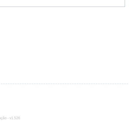
ação
-
v1.526