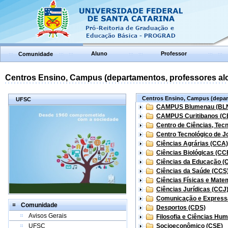
Aluno
Professor
Comunidade
Centros Ensino, Campus (departamentos, professores aloc
Centros Ensino, Campus (depart
UFSC
CAMPUS Blumenau (BL
CAMPUS Curitibanos (C
Centro de Ciências, Tec
Centro Tecnológico de Jo
Ciências Agrárias (CCA)
Ciências Biológicas (CC
Ciências da Educação (
Ciências da Saúde (CCS
Ciências Físicas e Mate
Ciências Jurídicas (CCJ
Comunicação e Express
Comunidade
Desportos (CDS)
Avisos Gerais
Filosofia e Ciências Hu
UFSC
Socioeconômico (CSE)