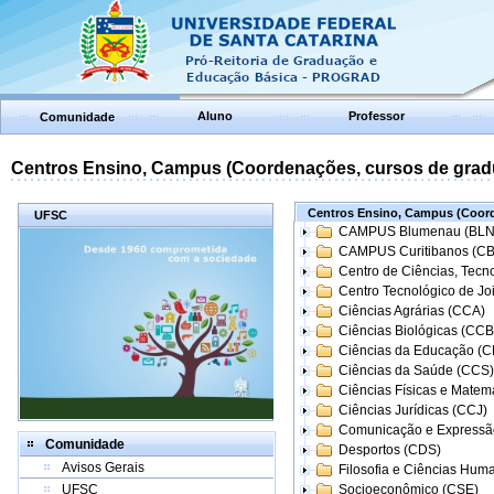
Aluno
Professor
Comunidade
Centros Ensino, Campus (Coordenações, cursos de grad
Centros Ensino, Campus (Coord
UFSC
CAMPUS Blumenau (BLN
CAMPUS Curitibanos (C
Centro de Ciências, Tecn
Centro Tecnológico de Joi
Ciências Agrárias (CCA)
Ciências Biológicas (CCB
Ciências da Educação (
Ciências da Saúde (CCS)
Ciências Físicas e Matem
Ciências Jurídicas (CCJ)
Comunicação e Expressã
Comunidade
Desportos (CDS)
Avisos Gerais
Filosofia e Ciências Hum
UFSC
Socioeconômico (CSE)