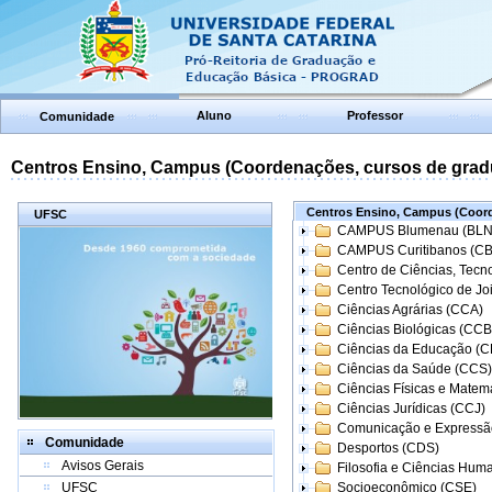
Aluno
Professor
Comunidade
Centros Ensino, Campus (Coordenações, cursos de grad
Centros Ensino, Campus (Coord
UFSC
CAMPUS Blumenau (BLN
CAMPUS Curitibanos (C
Centro de Ciências, Tecn
Centro Tecnológico de Joi
Ciências Agrárias (CCA)
Ciências Biológicas (CCB
Ciências da Educação (
Ciências da Saúde (CCS)
Ciências Físicas e Matem
Ciências Jurídicas (CCJ)
Comunicação e Expressã
Comunidade
Desportos (CDS)
Avisos Gerais
Filosofia e Ciências Hum
UFSC
Socioeconômico (CSE)