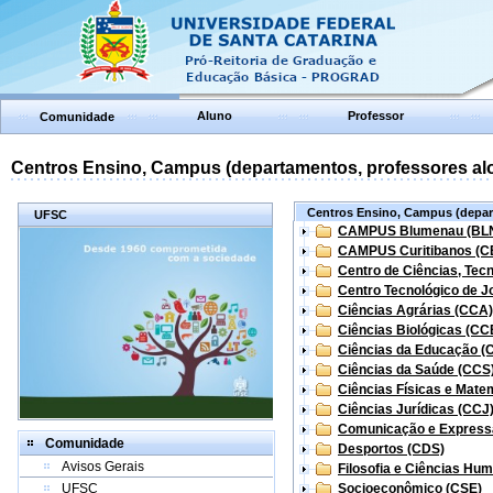
Aluno
Professor
Comunidade
Centros Ensino, Campus (departamentos, professores aloc
Centros Ensino, Campus (depart
UFSC
CAMPUS Blumenau (BL
CAMPUS Curitibanos (C
Centro de Ciências, Tec
Centro Tecnológico de Jo
Ciências Agrárias (CCA)
Ciências Biológicas (CC
Ciências da Educação (
Ciências da Saúde (CCS
Ciências Físicas e Mate
Ciências Jurídicas (CCJ
Comunicação e Express
Comunidade
Desportos (CDS)
Avisos Gerais
Filosofia e Ciências Hu
UFSC
Socioeconômico (CSE)