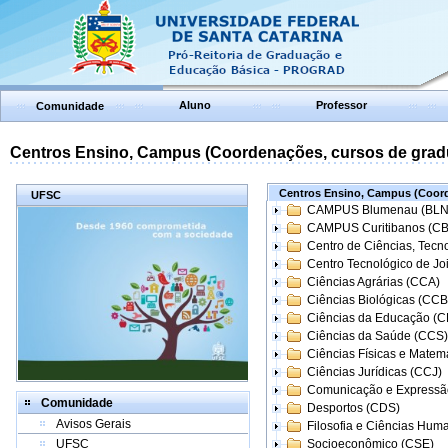
Aluno
Professor
Comunidade
Centros Ensino, Campus (Coordenações, cursos de grad
Centros Ensino, Campus (Coord
UFSC
CAMPUS Blumenau (BLN
CAMPUS Curitibanos (C
Centro de Ciências, Tecn
Centro Tecnológico de Joi
Ciências Agrárias (CCA)
Ciências Biológicas (CCB
Ciências da Educação (
Ciências da Saúde (CCS)
Ciências Físicas e Matem
Ciências Jurídicas (CCJ)
Comunicação e Expressã
Comunidade
Desportos (CDS)
Avisos Gerais
Filosofia e Ciências Hum
UFSC
Socioeconômico (CSE)