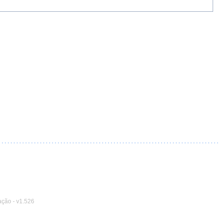
ação
-
v1.526