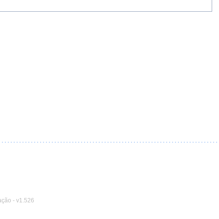
ação
-
v1.526