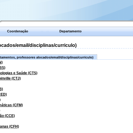
Coordenação
Departamento
ados/email/disciplinas/curriculo)
amentos, professores alocados/email/disciplinas/curriculo)
N)
BS)
nologias e Saúde (CTS)
inville (CTJ)
B)
CED)
)
máticas (CFM)
)
ão (CCE)
manas (CFH)