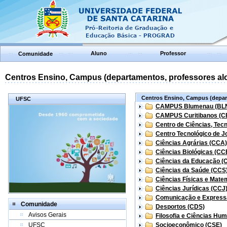
Aluno
Professor
Comunidade
Centros Ensino, Campus (departamentos, professores aloc
Centros Ensino, Campus (depart
UFSC
CAMPUS Blumenau (BL
CAMPUS Curitibanos (C
Centro de Ciências, Tec
Centro Tecnológico de Jo
Ciências Agrárias (CCA)
Ciências Biológicas (CC
Ciências da Educação (
Ciências da Saúde (CCS
Ciências Físicas e Mate
Ciências Jurídicas (CCJ
Comunicação e Express
Comunidade
Desportos (CDS)
Avisos Gerais
Filosofia e Ciências Hu
UFSC
Socioeconômico (CSE)