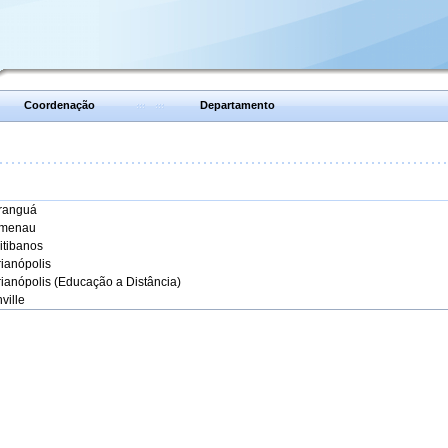
Coordenação
Departamento
aranguá
umenau
itibanos
rianópolis
rianópolis (Educação a Distância)
ville