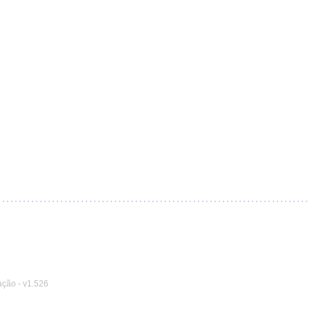
ação
-
v1.526