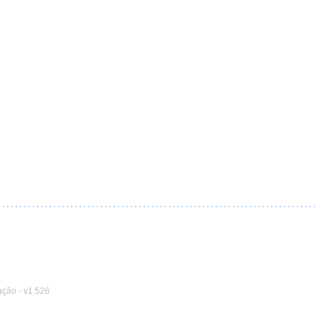
ação
-
v1.526