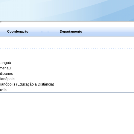
Coordenação
Departamento
aranguá
umenau
itibanos
rianópolis
rianópolis (Educação a Distância)
ville