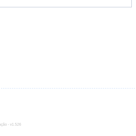
ação
-
v1.526