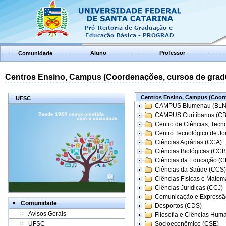
Aluno
Professor
Comunidade
Centros Ensino, Campus (Coordenações, cursos de grad
Centros Ensino, Campus (Coord
UFSC
CAMPUS Blumenau (BLN
CAMPUS Curitibanos (C
Centro de Ciências, Tecn
Centro Tecnológico de Joi
Ciências Agrárias (CCA)
Ciências Biológicas (CCB
Ciências da Educação (
Ciências da Saúde (CCS)
Ciências Físicas e Matem
Ciências Jurídicas (CCJ)
Comunicação e Expressã
Comunidade
Desportos (CDS)
Avisos Gerais
Filosofia e Ciências Hum
UFSC
Socioeconômico (CSE)