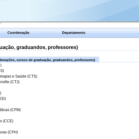
Coordenação
Departamento
uação, graduandos, professores)
enações, cursos de graduação, graduandos, professores)
)
BS)
ologias e Saúde (CTS)
nville (CTJ)
)
CED)
áticas (CFM)
o (CCE)
anas (CFH)