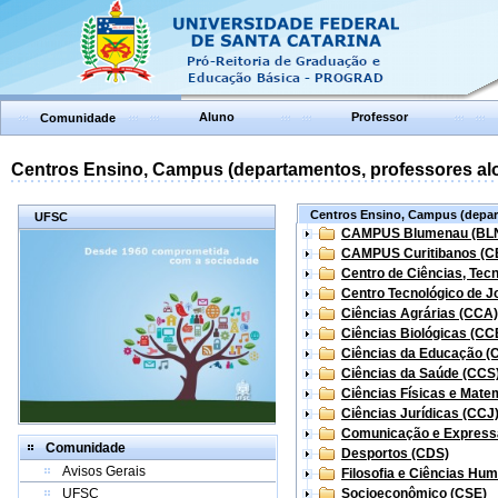
Aluno
Professor
Comunidade
Centros Ensino, Campus (departamentos, professores aloc
Centros Ensino, Campus (depart
UFSC
CAMPUS Blumenau (BL
CAMPUS Curitibanos (C
Centro de Ciências, Tec
Centro Tecnológico de Jo
Ciências Agrárias (CCA)
Ciências Biológicas (CC
Ciências da Educação (
Ciências da Saúde (CCS
Ciências Físicas e Mate
Ciências Jurídicas (CCJ
Comunicação e Express
Comunidade
Desportos (CDS)
Avisos Gerais
Filosofia e Ciências Hu
UFSC
Socioeconômico (CSE)