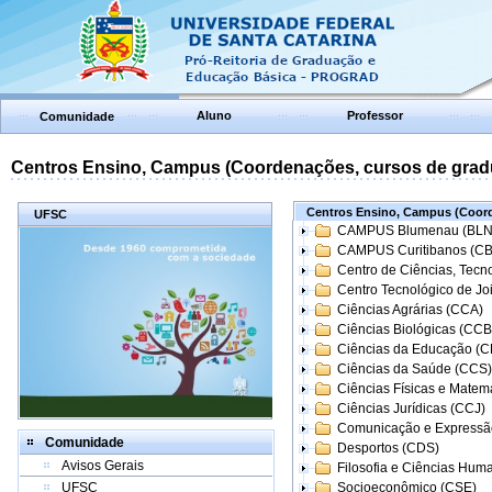
Aluno
Professor
Comunidade
Centros Ensino, Campus (Coordenações, cursos de grad
Centros Ensino, Campus (Coord
UFSC
CAMPUS Blumenau (BLN
CAMPUS Curitibanos (C
Centro de Ciências, Tecn
Centro Tecnológico de Joi
Ciências Agrárias (CCA)
Ciências Biológicas (CCB
Ciências da Educação (
Ciências da Saúde (CCS)
Ciências Físicas e Matem
Ciências Jurídicas (CCJ)
Comunicação e Expressã
Comunidade
Desportos (CDS)
Avisos Gerais
Filosofia e Ciências Hum
UFSC
Socioeconômico (CSE)