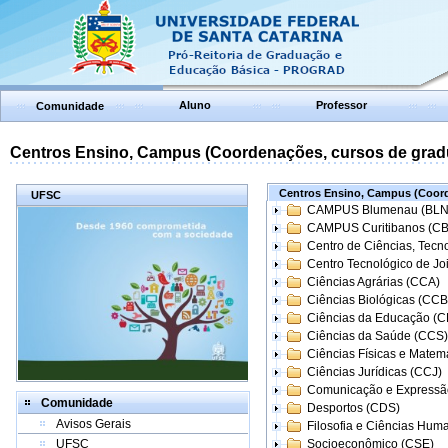
Aluno
Professor
Comunidade
Centros Ensino, Campus (Coordenações, cursos de grad
Centros Ensino, Campus (Coord
UFSC
CAMPUS Blumenau (BLN
CAMPUS Curitibanos (C
Centro de Ciências, Tecn
Centro Tecnológico de Joi
Ciências Agrárias (CCA)
Ciências Biológicas (CCB
Ciências da Educação (
Ciências da Saúde (CCS)
Ciências Físicas e Matem
Ciências Jurídicas (CCJ)
Comunicação e Expressã
Comunidade
Desportos (CDS)
Avisos Gerais
Filosofia e Ciências Hum
UFSC
Socioeconômico (CSE)