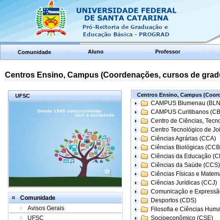
Aluno
Professor
Comunidade
Centros Ensino, Campus (Coordenações, cursos de grad
Centros Ensino, Campus (Coord
UFSC
CAMPUS Blumenau (BLN
CAMPUS Curitibanos (C
Centro de Ciências, Tecn
Centro Tecnológico de Joi
Ciências Agrárias (CCA)
Ciências Biológicas (CCB
Ciências da Educação (
Ciências da Saúde (CCS)
Ciências Físicas e Matem
Ciências Jurídicas (CCJ)
Comunicação e Expressã
Comunidade
Desportos (CDS)
Avisos Gerais
Filosofia e Ciências Hum
UFSC
Socioeconômico (CSE)