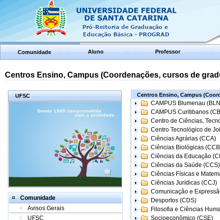
Aluno
Professor
Comunidade
Centros Ensino, Campus (Coordenações, cursos de grad
Centros Ensino, Campus (Coord
UFSC
CAMPUS Blumenau (BLN
CAMPUS Curitibanos (C
Centro de Ciências, Tecn
Centro Tecnológico de Joi
Ciências Agrárias (CCA)
Ciências Biológicas (CCB
Ciências da Educação (
Ciências da Saúde (CCS)
Ciências Físicas e Matem
Ciências Jurídicas (CCJ)
Comunicação e Expressã
Comunidade
Desportos (CDS)
Avisos Gerais
Filosofia e Ciências Hum
UFSC
Socioeconômico (CSE)