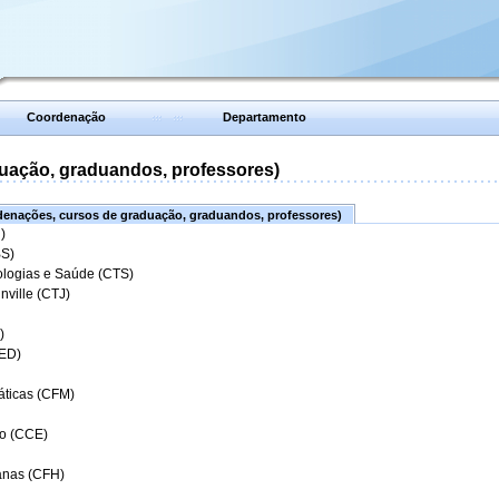
Coordenação
Departamento
uação, graduandos, professores)
enações, cursos de graduação, graduandos, professores)
)
BS)
ologias e Saúde (CTS)
nville (CTJ)
)
CED)
áticas (CFM)
o (CCE)
anas (CFH)