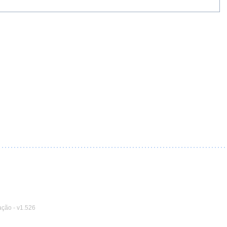
ação
-
v1.526