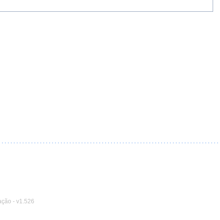
ação
-
v1.526