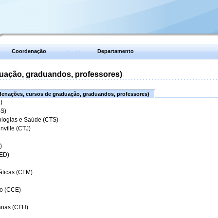
Coordenação
Departamento
uação, graduandos, professores)
enações, cursos de graduação, graduandos, professores)
)
BS)
ologias e Saúde (CTS)
nville (CTJ)
)
CED)
áticas (CFM)
o (CCE)
anas (CFH)