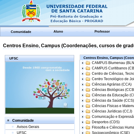
Aluno
Professor
Comunidade
Centros Ensino, Campus (Coordenações, cursos de grad
Centros Ensino, Campus (Coord
UFSC
CAMPUS Blumenau (BLN
CAMPUS Curitibanos (C
Centro de Ciências, Tecn
Centro Tecnológico de Joi
Ciências Agrárias (CCA)
Ciências Biológicas (CCB
Ciências da Educação (
Ciências da Saúde (CCS)
Ciências Físicas e Matem
Ciências Jurídicas (CCJ)
Comunicação e Expressã
Comunidade
Desportos (CDS)
Avisos Gerais
Filosofia e Ciências Hum
UFSC
Socioeconômico (CSE)