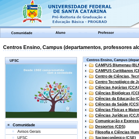
Aluno
Professor
Comunidade
Centros Ensino, Campus (departamentos, professores aloc
Centros Ensino, Campus (depart
UFSC
CAMPUS Blumenau (BL
CAMPUS Curitibanos (C
Centro de Ciências, Tec
Centro Tecnológico de Jo
Ciências Agrárias (CCA)
Ciências Biológicas (CC
Ciências da Educação (
Ciências da Saúde (CCS
Ciências Físicas e Mate
Ciências Jurídicas (CCJ
Comunicação e Express
Comunidade
Desportos (CDS)
Avisos Gerais
Filosofia e Ciências Hu
UFSC
Socioeconômico (CSE)