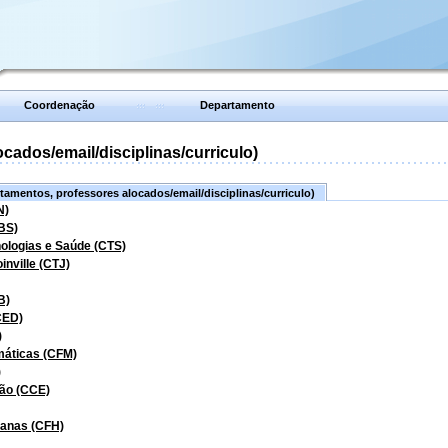
Coordenação
Departamento
ados/email/disciplinas/curriculo)
amentos, professores alocados/email/disciplinas/curriculo)
N)
BS)
nologias e Saúde (CTS)
inville (CTJ)
B)
CED)
)
máticas (CFM)
)
ão (CCE)
manas (CFH)