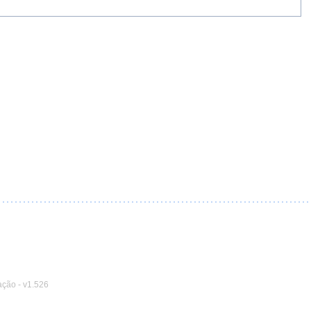
ação
-
v1.526