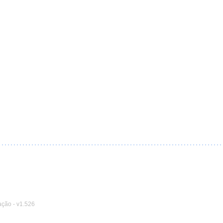
ação
-
v1.526