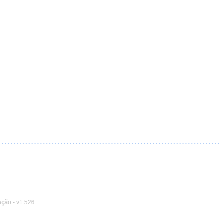
ação
-
v1.526