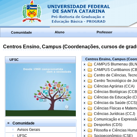
Aluno
Professor
Comunidade
Centros Ensino, Campus (Coordenações, cursos de grad
Centros Ensino, Campus (Coord
UFSC
CAMPUS Blumenau (BLN
CAMPUS Curitibanos (C
Centro de Ciências, Tecn
Centro Tecnológico de Joi
Ciências Agrárias (CCA)
Ciências Biológicas (CCB
Ciências da Educação (
Ciências da Saúde (CCS)
Ciências Físicas e Matem
Ciências Jurídicas (CCJ)
Comunicação e Expressã
Comunidade
Desportos (CDS)
Avisos Gerais
Filosofia e Ciências Hum
UFSC
Socioeconômico (CSE)