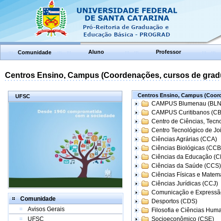
Aluno
Professor
Comunidade
Centros Ensino, Campus (Coordenações, cursos de grad
Centros Ensino, Campus (Coord
UFSC
CAMPUS Blumenau (BLN
CAMPUS Curitibanos (C
Centro de Ciências, Tecn
Centro Tecnológico de Joi
Ciências Agrárias (CCA)
Ciências Biológicas (CCB
Ciências da Educação (
Ciências da Saúde (CCS)
Ciências Físicas e Matem
Ciências Jurídicas (CCJ)
Comunicação e Expressã
Comunidade
Desportos (CDS)
Avisos Gerais
Filosofia e Ciências Hum
UFSC
Socioeconômico (CSE)