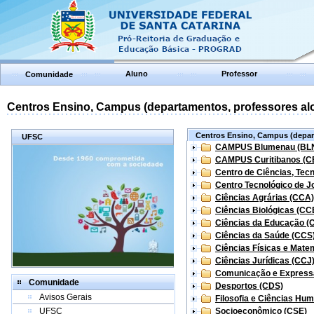
Aluno
Professor
Comunidade
Centros Ensino, Campus (departamentos, professores aloc
Centros Ensino, Campus (depart
UFSC
CAMPUS Blumenau (BL
CAMPUS Curitibanos (C
Centro de Ciências, Tec
Centro Tecnológico de Jo
Ciências Agrárias (CCA)
Ciências Biológicas (CC
Ciências da Educação (
Ciências da Saúde (CCS
Ciências Físicas e Mate
Ciências Jurídicas (CCJ
Comunicação e Express
Comunidade
Desportos (CDS)
Avisos Gerais
Filosofia e Ciências Hu
UFSC
Socioeconômico (CSE)