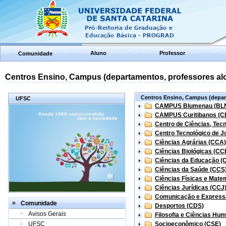
Aluno
Professor
Comunidade
Centros Ensino, Campus (departamentos, professores aloc
Centros Ensino, Campus (depart
UFSC
CAMPUS Blumenau (BL
CAMPUS Curitibanos (C
Centro de Ciências, Tec
Centro Tecnológico de Jo
Ciências Agrárias (CCA)
Ciências Biológicas (CC
Ciências da Educação (
Ciências da Saúde (CCS
Ciências Físicas e Mate
Ciências Jurídicas (CCJ
Comunicação e Express
Comunidade
Desportos (CDS)
Avisos Gerais
Filosofia e Ciências Hu
UFSC
Socioeconômico (CSE)