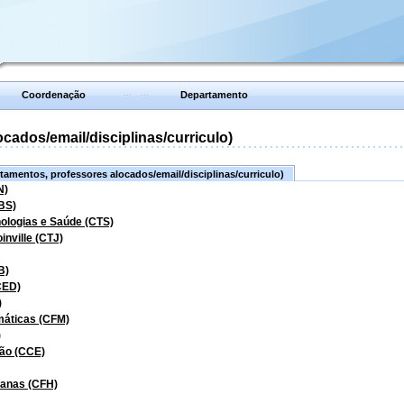
Coordenação
Departamento
ados/email/disciplinas/curriculo)
amentos, professores alocados/email/disciplinas/curriculo)
N)
BS)
nologias e Saúde (CTS)
inville (CTJ)
B)
CED)
)
máticas (CFM)
)
ão (CCE)
manas (CFH)