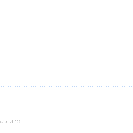
ação
-
v1.526