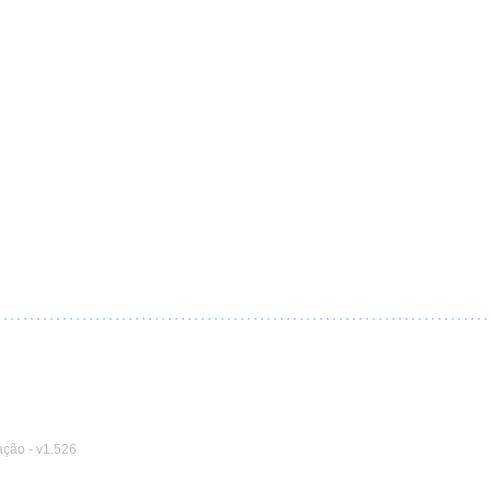
ação
-
v1.526