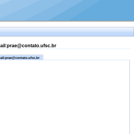
mail:prae@contato.ufsc.br
mail:prae@contato.ufsc.br