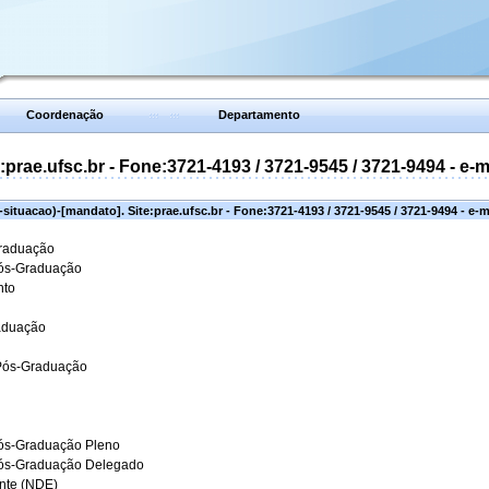
Coordenação
Departamento
prae.ufsc.br - Fone:3721-4193 / 3721-9545 / 3721-9494 - e-
situacao)-[mandato]. Site:prae.ufsc.br - Fone:3721-4193 / 3721-9545 / 3721-9494 - e-
Graduação
Pós-Graduação
nto
aduação
 Pós-Graduação
ós-Graduação Pleno
Pós-Graduação Delegado
ante (NDE)