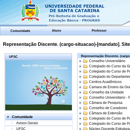
Aluno
Professor
Comunidade
Representação Discente. (cargo-situacao)-[mandato]. Site:
Representação Discente. (cargo-
UFSC
Conselho Universitário
Colegiado do Curso da 
Colegiado do Curso de 
Colegiado do Departame
Centros Acadêmicos
Camara de Ensino da Gr
Conselho da Unidade
Conselho Universitario -
Câmara de Pesquisa
Conselho de Curadores
Câmara de Extensão
Comunidade
Colegiado do Curso de P
Avisos Gerais
Colegiado do Curso de 
UFSC
Núcleo Docente Estrutur