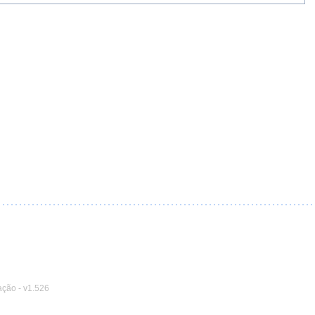
ação
-
v1.526