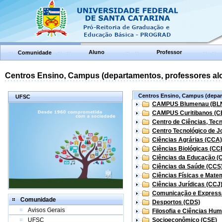
Aluno
Professor
Comunidade
Centros Ensino, Campus (departamentos, professores aloc
Centros Ensino, Campus (depart
UFSC
CAMPUS Blumenau (BL
CAMPUS Curitibanos (C
Centro de Ciências, Tec
Centro Tecnológico de Jo
Ciências Agrárias (CCA)
Ciências Biológicas (CC
Ciências da Educação (
Ciências da Saúde (CCS
Ciências Físicas e Mate
Ciências Jurídicas (CCJ
Comunicação e Express
Comunidade
Desportos (CDS)
Avisos Gerais
Filosofia e Ciências Hu
UFSC
Socioeconômico (CSE)