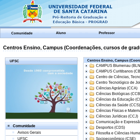
Aluno
Professor
Comunidade
Centros Ensino, Campus (Coordenações, cursos de grad
Centros Ensino, Campus (Coord
UFSC
CAMPUS Blumenau (BLN
CAMPUS Curitibanos (C
Centro de Ciências, Tecn
Centro Tecnológico de Joi
Ciências Agrárias (CCA)
Ciências Biológicas (CCB
Ciências da Educação (
Ciências da Saúde (CCS)
Ciências Físicas e Matem
Ciências Jurídicas (CCJ)
Comunicação e Expressã
Comunidade
Desportos (CDS)
Avisos Gerais
Filosofia e Ciências Hum
UFSC
Socioeconômico (CSE)