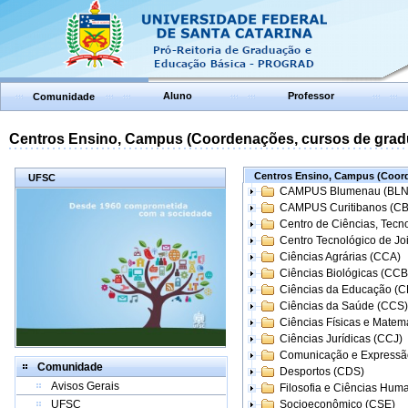
Aluno
Professor
Comunidade
Centros Ensino, Campus (Coordenações, cursos de grad
Centros Ensino, Campus (Coord
UFSC
CAMPUS Blumenau (BLN
CAMPUS Curitibanos (C
Centro de Ciências, Tecn
Centro Tecnológico de Joi
Ciências Agrárias (CCA)
Ciências Biológicas (CCB
Ciências da Educação (
Ciências da Saúde (CCS)
Ciências Físicas e Matem
Ciências Jurídicas (CCJ)
Comunicação e Expressã
Comunidade
Desportos (CDS)
Avisos Gerais
Filosofia e Ciências Hum
UFSC
Socioeconômico (CSE)