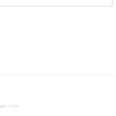
ação
-
v1.526