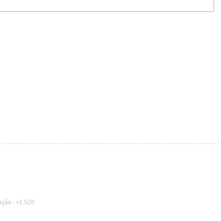
ação
-
v1.526