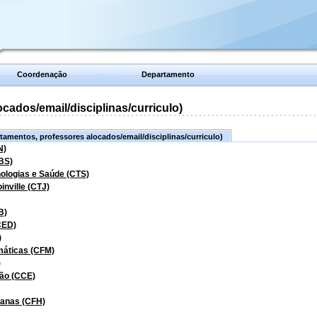
Coordenação
Departamento
ados/email/disciplinas/curriculo)
amentos, professores alocados/email/disciplinas/curriculo)
N)
BS)
nologias e Saúde (CTS)
inville (CTJ)
B)
CED)
)
máticas (CFM)
)
ão (CCE)
manas (CFH)