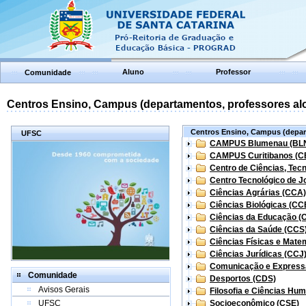
Aluno
Professor
Comunidade
Centros Ensino, Campus (departamentos, professores aloc
Centros Ensino, Campus (depart
UFSC
CAMPUS Blumenau (BL
CAMPUS Curitibanos (C
Centro de Ciências, Tec
Centro Tecnológico de Jo
Ciências Agrárias (CCA)
Ciências Biológicas (CC
Ciências da Educação (
Ciências da Saúde (CCS
Ciências Físicas e Mate
Ciências Jurídicas (CCJ
Comunicação e Express
Comunidade
Desportos (CDS)
Avisos Gerais
Filosofia e Ciências Hu
UFSC
Socioeconômico (CSE)