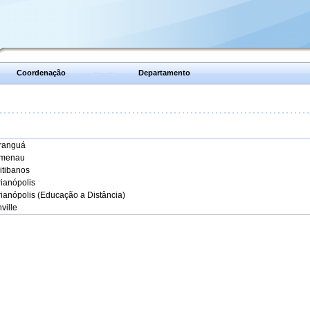
Coordenação
Departamento
aranguá
umenau
itibanos
rianópolis
rianópolis (Educação a Distância)
ville