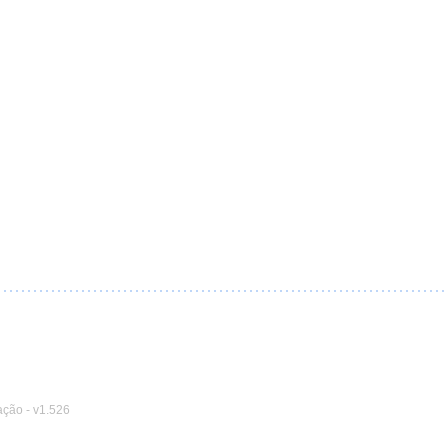
ação
-
v1.526